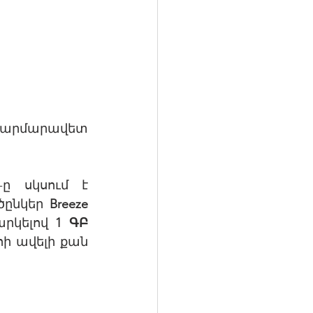
հարմարավետ 
-ը սկսում է 
ծընկեր 
Breeze 
րկելով 
1 ԳԲ 
ի ավելի քան 