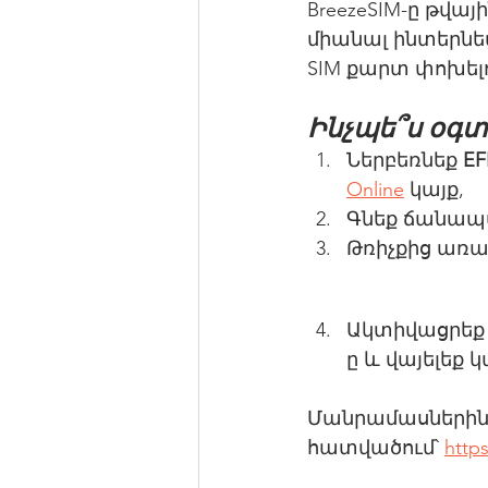
BreezeSIM-ը թվա
միանալ ինտերնե
SIM քարտ փոխել
Ինչպե՞ս օգտ
Ներբեռնեք 
EF
Online
 կայք,
Գնեք ճանապ
Թռիչքից առա
Ակտիվացրեք ձ
ը և վայելեք
Մանրամասներին
հատվածում՝ 
http