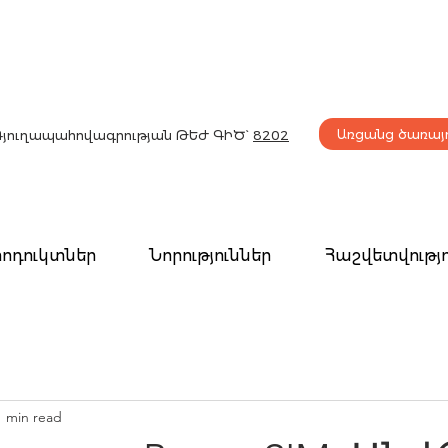
Առցանց ծառայո
Գյուղապահովագրության
ԹԵԺ ԳԻԾ`
8202
ոդուկտներ
Նորություններ
Հաշվետվությո
1 min read