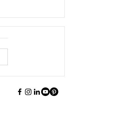
Ս-ն ամփոփել է 2026
կանի 1-ին
մսյակի
նանսական
յունքները