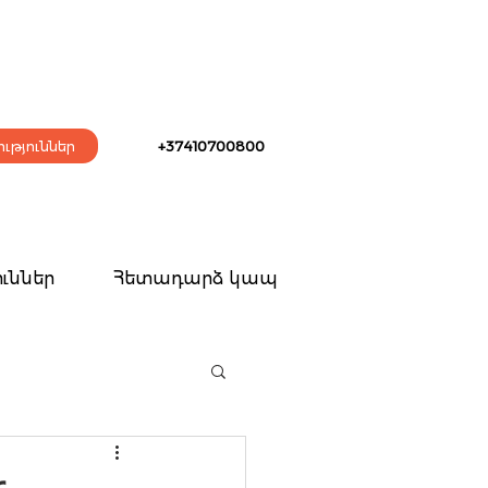
ւթյուններ
+37410700800
ւններ
Հետադարձ կապ