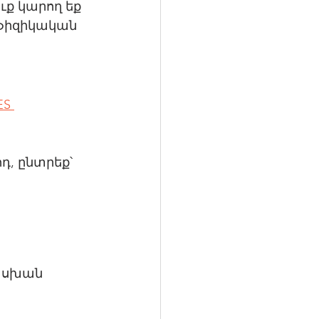
ւք կարող եք 
 ֆիզիկական 
ES 
, ընտրեք՝ 
ասխան 