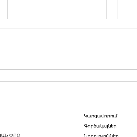
«Ինթելլիջենթ Մենեջմենթ»
ԷՖԵ
հոլդինգը մեկնարկում է
թվա
պարտատոմսերի
եռա
թողարկման 2-րդ փուլը.
ֆի
տեղաբաշխողն է
արդ
Ամերիաբանկը
Կարգավորում
Գործակալներ
ԿԱՆ ՓԲԸ
Նորություններ