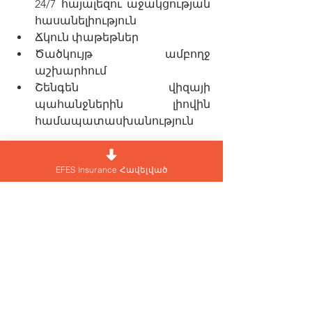
24/7 հայալեզու աջակցության 
հասանելիություն
Ճկուն փաթեթներ
Ծածկույթ ամբողջ 
աշխարհում
Շենգեն վիզայի 
պահանջներին լիովին 
համապատասխանություն
Ճամփորդությունը հիշարժան 
EFES Insurance Հավելված
պահերի մասին է
Նոր երկիր և մշակույթ 
բացահայտելը կյանքի լավագույն 
փորձառություններից է՝ նոր 
տպավորություններով և 
հիշողություններով լեցուն։
Ճամփորդական 