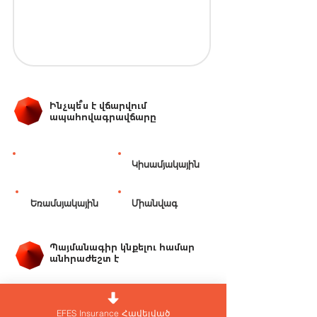
Ինչպե՞ս է վճարվում
ապահովագրավճարը
Ամսական
Կիսամյակային
Եռամսյակային
Միանվագ
Պայմանագիր կնքելու համար
անհրաժեշտ է
Անձը հաստատող փաստաթուղթ
Վարորդական իրավունքի վկայական
EFES Insurance Հավելված
Տրասնպորտային միջոցի վերաբերյալ