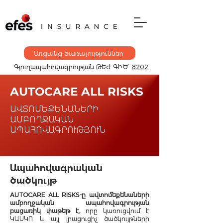
Առցանց ծառայություններ
Գյուղապահովագրության
ԹԵԺ ԳԻԾ`
8202
AUTOCARE ALL RISKS
ԱՎՏՈՄԵՔԵՆԱՆԵՐԻ
ԱՄԲՈՂՋԱԿԱՆ
ԱՊԱՀՈՎԱԳՐՈՒԹՅՈՒՆ
Ապահովագրական
ծածկույթ
AUTOCARE ALL RISKS-ը ավտոմեքենաների
ամբողջական ապահովագրության
բացառիկ փաթեթ է,
որը կառուցվում է
ԿԱՍԿՈ և այլ լրացուցիչ ծածկույթների