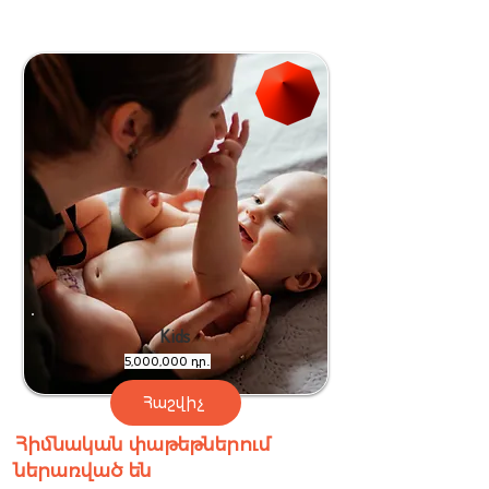
Kids
5,000,000 դր․
Հաշվիչ
Հիմնական փաթեթներում
ներառված են