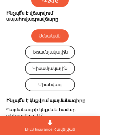
Հաշվիչ
Ինչպե՞ս է վճարվում
ապահովագրավճարը
Ամսական
Եռամսյակային
Կիսամյակային
Միանվագ
Ինչպե՞ս է կնքվում պայմանագիրը
Պայմանագրի կնքման համար
անհրաժեշտ են՝
ապահովադրի և ապահովագրված
EFES Insurance Հավելված
անձանց անձնագրերը,
սոց. քարտերը,