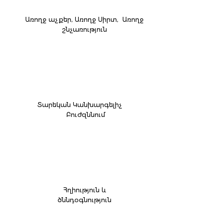
Առողջ աչքեր, Առողջ Սիրտ, Առողջ
շնչառություն
Տարեկան Կանխարգելիչ
Բուժզննում
Հղիություն և
ծննդօգնություն