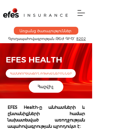
Առցանց ծառայություններ
Գյուղապահովագրության
ԹԵԺ ԳԻԾ`
8202
EFES HEALTH
ՀԱՄԱԳՈՐԾԱԿՑՈՂ ԲՈՒԺԿԵՆՏՐՈՆՆԵՐ
Հաշվիչ
EFES Health-ը անհատների և
ընտանիքների համար
նախատեսված առողջության
ապահովագրության պրոդուկտ է։