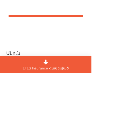
ՄԻԱՑԻ՛Ր ՄԵԶ
Անուն
EFES Insurance Հավելված
Ազգանուն
Ծննդյան ամսաթիվ
Էլ․ հասցե