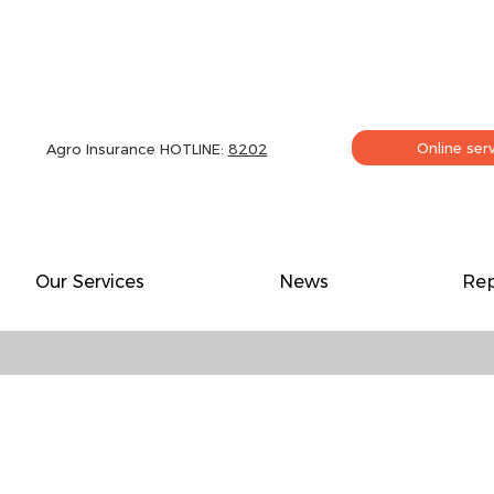
Online ser
Agro Insurance HOTLINE:
8202
Our Services
News
Rep