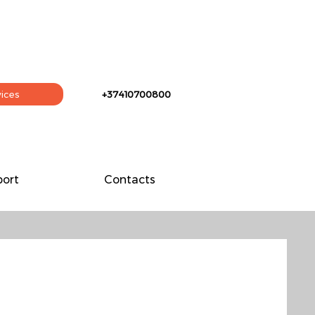
vices
+37410700800
ort
Contacts