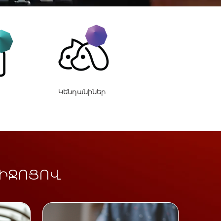
Կենդանիներ
ՄԻՋՈՑՈՎ