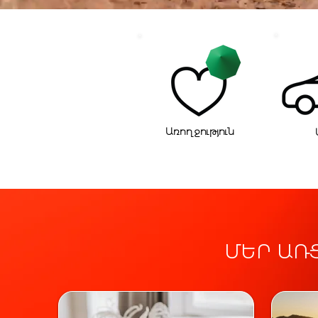
Առողջություն
ՄԵՐ ԱՌ