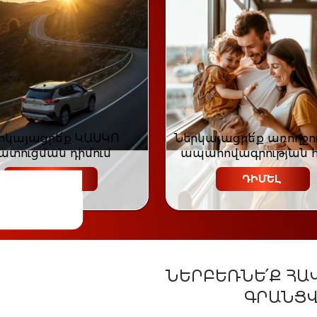
րկայացրե՛ք ԿԱՍԿՈ
Ներկայացրե՛ք առողջո
ատուցման դիմում
ապահովագրության 
ԴԻՄԵԼ
ԴԻՄԵԼ
ՆԵՐԲԵՌՆԵ՛Ք​ ՀԱ
ԳՐԱՆՑՎ