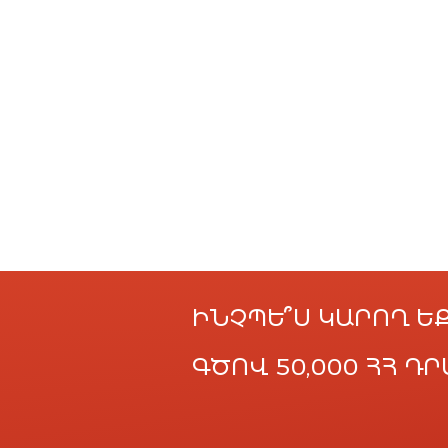
ԻՆՉՊԵ՞Ս ԿԱՐՈՂ Ե
ԳԾՈՎ 50,000 ՀՀ 