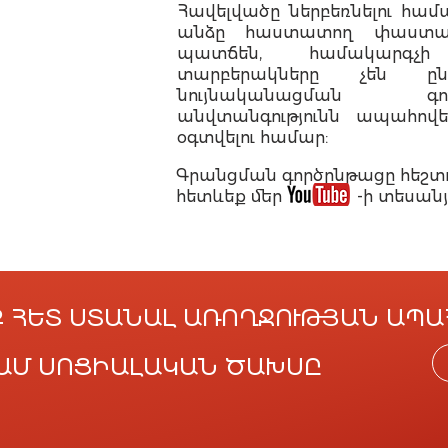
Հավելվածը ներբեռնելու համ
անձը հաստատող փաստաթ
պատճեն, համակարգչի
տարբերակները չեն ըն
նույնականացման գո
անվտանգությունն ապահովել
օգտվելու համար:
Գրանցման գործընթացը հեշտո
հետևեք մեր -ի տեսանյու
Ք ՀԵՏ ՍՏԱՆԱԼ ԱՌՈՂՋՈՒԹՅԱՆ ԱՊ
ԴՐԱՄ ՍՈՑԻԱԼԱԿԱՆ ԾԱԽՍԸ