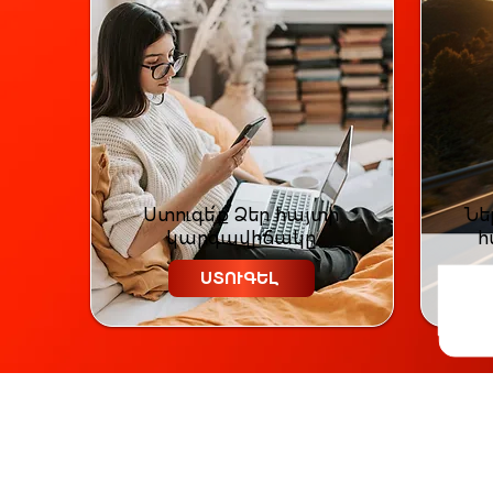
Ստուգե՛ք Ձեր հայտի
Նե
կարգավիճակը
հ
ՍՏՈՒԳԵԼ