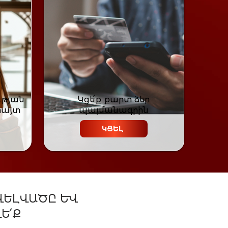
ւթյան
Կց
ե՛
ք քարտ ձեր
հայտ
պայմանագրին
ԿՑԵԼ
ՎԵԼՎԱԾԸ ԵՎ
Ե՛Ք