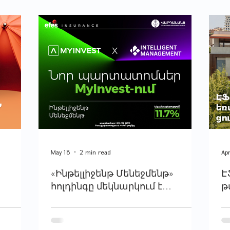
May 18
2 min read
Ap
«Ինթելլիջենթ Մենեջմենթ»
Է
հոլդինգը մեկնարկում է
թ
համար
պարտատոմսերի թողարկման
ֆ
2-րդ փուլը. տեղաբաշխողն է
Ամերիաբանկը