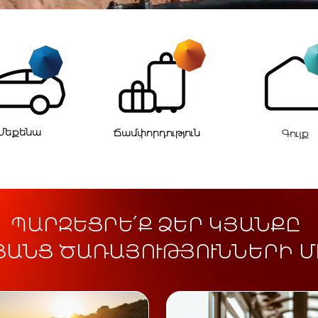
Մեքենա
Ճամփորդություն
Գույք
ՊԱՐԶԵՑՐԵ՛Ք ՁԵՐ ԿՅԱՆՔԸ
ՑԱՆՑ ԾԱՌԱՅՈՒԹՅՈՒՆՆԵՐԻ 