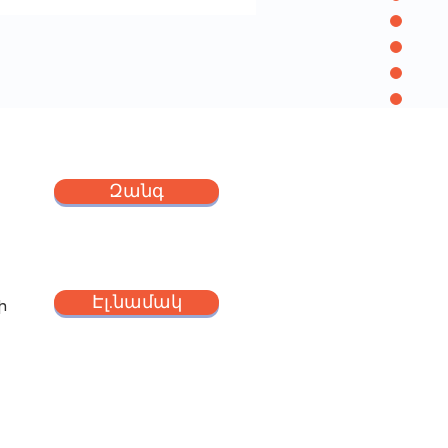
Զանգ
Էլ.նամակ
ի