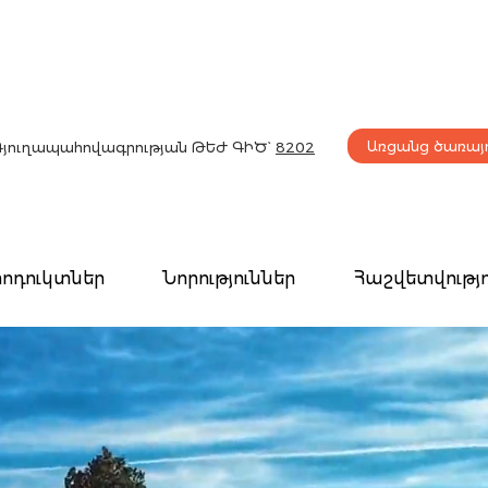
Առցանց ծառայո
Գյուղապահովագրության
ԹԵԺ ԳԻԾ`
8202
ոդուկտներ
Նորություններ
Հաշվետվությո